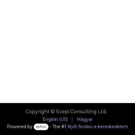
Copyright © Scepi Consulting Ltd.
English (US)
|
Magyar
Powered by
- The #1
Nyílt forrású e-kereskedelem