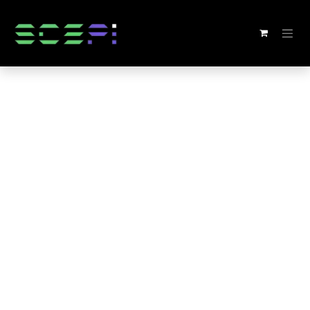
Kihagyás és továbblépés a tartalomhoz