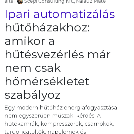
által
Scepi Consulting Kft., Kalauz Máté
Ipari automatizálás
hűtőházakhoz:
amikor a
hűtésvezérlés már
nem csak
hőmérsékletet
szabályoz
Egy modern hűtőház energiafogyasztása
nem egyszerűen műszaki kérdés. A
hűtőkamrák, kompresszorok, csarnokok,
targoncatöltők, napelemek és