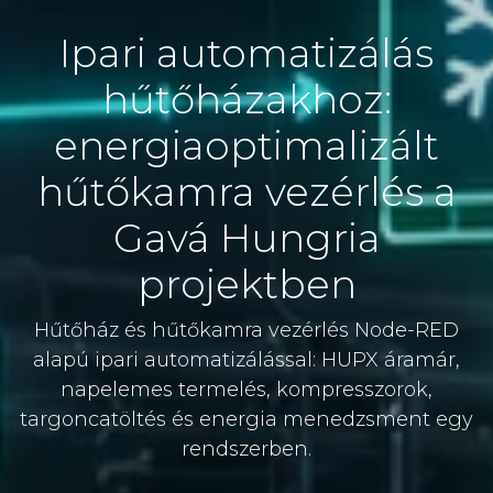
Ipari automatizálás
hűtőházakhoz:
energiaoptimalizált
hűtőkamra vezérlés a
Gavá Hungria
projektben
Hűtőház és hűtőkamra vezérlés Node-RED
alapú ipari automatizálással: HUPX áramár,
napelemes termelés, kompresszorok,
targoncatöltés és energia menedzsment egy
rendszerben.