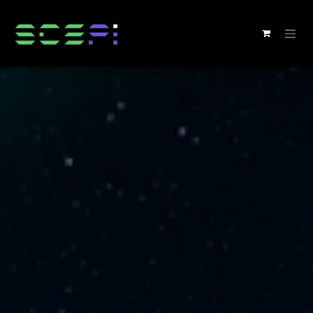
Kihagyás és továbblépés a tartalomhoz