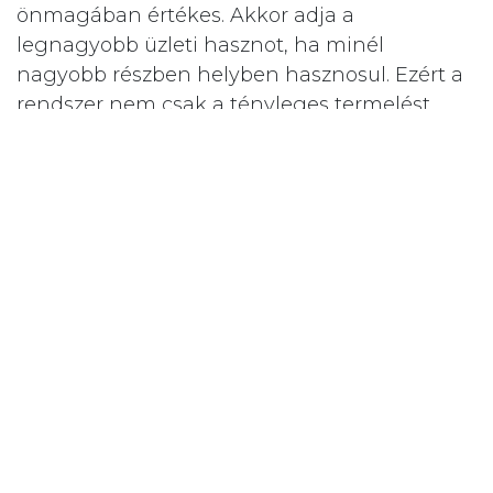
önmagában értékes. Akkor adja a
legnagyobb üzleti hasznot, ha minél
nagyobb részben helyben hasznosul. Ezért a
rendszer nem csak a tényleges termelést
figyeli, hanem a potenciális termelést, az
önfogyasztást és a visszwatt miatti
veszteséget is.
Ez különösen fontos olyan telephelyeken,
ahol a naperőmű termelése és az ipari
fogyasztók működése nem mindig esik
egybe.
Kompresszorok,
targoncatöltők és
csarnokok: rejtett