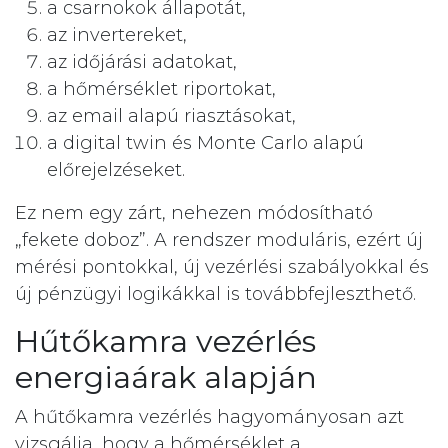
a csarnokok állapotát,
az invertereket,
az időjárási adatokat,
a hőmérséklet riportokat,
az email alapú riasztásokat,
a digital twin és Monte Carlo alapú
előrejelzéseket.
Ez nem egy zárt, nehezen módosítható
„fekete doboz”. A rendszer moduláris, ezért új
mérési pontokkal, új vezérlési szabályokkal és
új pénzügyi logikákkal is továbbfejleszthető.
Hűtőkamra vezérlés
energiaárak alapján
A hűtőkamra vezérlés hagyományosan azt
vizsgálja, hogy a hőmérséklet a