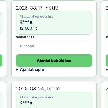
2026. 08. 17., hétfő
2
Pillanatnyi legjobb ajánlat
K***a
12 000 Ft
Vállalt ár, Ft
V
Ajánlat beküldése
Ajánlatnapló
2026. 08. 24., hétfő
2
Pillanatnyi legjobb ajánlat
K***a