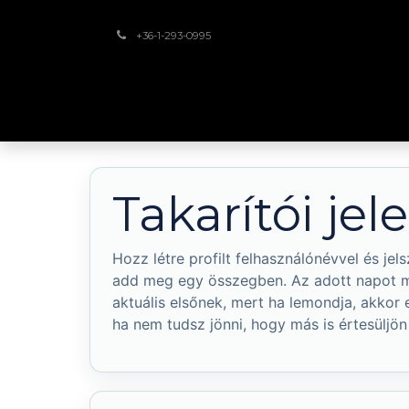
Kihagyás és továbblépés a tartalomhoz
+36-1-293-0995
Kezdőlap
Rólunk
EMS szolgáltatások
Ip
Takarítói jel
Hozz létre profilt felhasználónévvel és jels
add meg egy összegben. Az adott napot min
aktuális elsőnek, mert ha lemondja, akkor
ha nem tudsz jönni, hogy más is értesüljön 