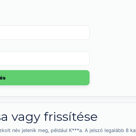
és
a vagy frissítése
kolt név jelenik meg, például K***a. A jelszó legalább 8 ka