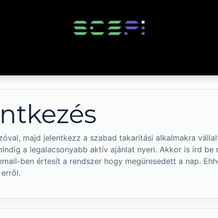
ari szolgáltatások
Lakossági szolgáltatások
AI szolgáltatások
entkezés
zóval, majd jelentkezz a szabad takarítási alkalmakra vállalt
dig a legalacsonyabb aktív ajánlat nyeri. Akkor is írd be
 email-ben értesít a rendszer hogy megüresedett a nap. Eh
erről.