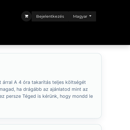
Bejelentkezés
Magyar
Időpont
Shop
Ügyfélszolgálat
Demo
Blog
 árral A 4 óra takarítás teljes költségét
 magad, ha drágább az ajánlatod mint az
hez persze Téged is kérünk, hogy mondd le