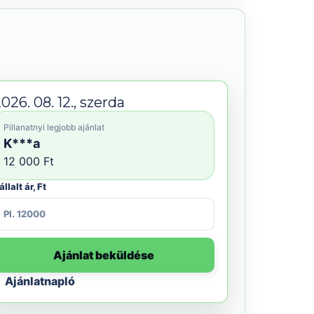
026. 08. 12., szerda
Pillanatnyi legjobb ajánlat
K***a
12 000 Ft
állalt ár, Ft
Ajánlat beküldése
Ajánlatnapló