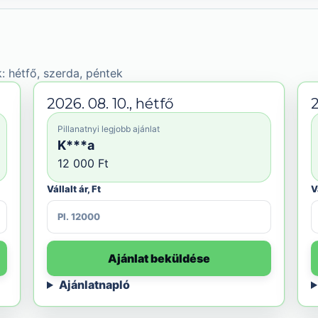
: hétfő, szerda, péntek
2026. 08. 10., hétfő
2
Pillanatnyi legjobb ajánlat
K***a
12 000 Ft
Vállalt ár, Ft
V
Ajánlat beküldése
Ajánlatnapló