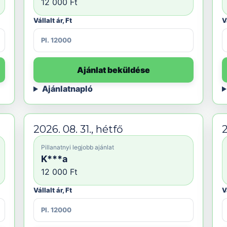
12 000 Ft
Vállalt ár, Ft
V
Ajánlat beküldése
Ajánlatnapló
2026. 08. 31., hétfő
2
Pillanatnyi legjobb ajánlat
K***a
12 000 Ft
Vállalt ár, Ft
V