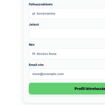
Felhasználónév
Jelszó
Név
Email cím
Profil létrehozás